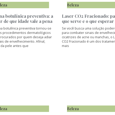
leza
Beleza
na botulínica preventiva: a
Laser CO2 Fracionado: p
ir de que idade vale a pena
que serve e o que esperar
na botulínica preventiva tornou-se
Se você busca uma solução poder
s procedimentos dermatológicos
para combater sinais de envelhec
procurados por quem deseja adiar
cicatrizes de acne ou manchas, o 
ais de envelhecimento. Afinal,
CO2 Fracionado é um dos tratame
 da pele antes que
mais
leza
Beleza