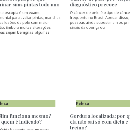
inar suas pintas todo ano
diagnóstico precoce
matoscopia é um exame
O câncer de pele é o tipo de cânce
ental para avaliar pintas, manchas
frequente no Brasil. Apesar disso,
ras lesões da pele com maior
pessoas ainda subestimam os pri
são. Embora muitas alterações
sinais da doença ou
eas sejam benignas, algumas
leza
Beleza
lim funciona mesmo?
Gordura localizada: por 
 quem é indicado?
ela não sai só com dieta e
treino?
úvida bastante comum entre