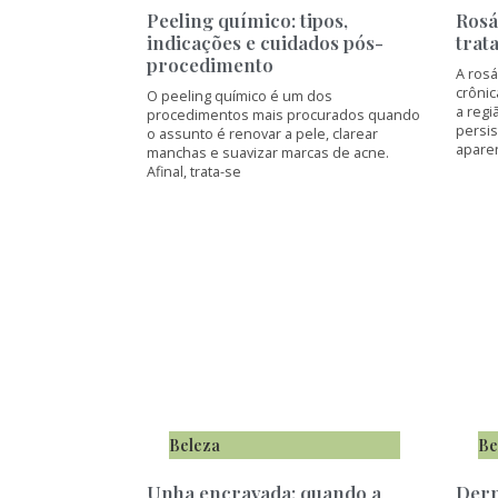
Peeling químico: tipos,
Rosá
indicações e cuidados pós-
trat
procedimento
A ros
crônic
O peeling químico é um dos
a regi
procedimentos mais procurados quando
persis
o assunto é renovar a pele, clarear
apare
manchas e suavizar marcas de acne.
Afinal, trata-se
Beleza
Be
Unha encravada: quando a
Derm