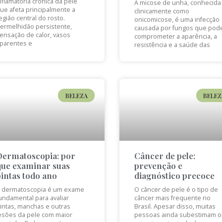
nflamatória crônica da pele
A micose de unha, conhecida
ue afeta principalmente a
clinicamente como
egião central do rosto.
onicomicose, é uma infecção
ermelhidão persistente,
causada por fungos que pod
ensação de calor, vasos
comprometer a aparência, a
parentes e
resistência e a saúde das
BELEZA
BELEZ
Dermatoscopia: por
Câncer de pele:
que examinar suas
prevenção e
pintas todo ano
diagnóstico precoce
 dermatoscopia é um exame
O câncer de pele é o tipo de
undamental para avaliar
câncer mais frequente no
intas, manchas e outras
Brasil. Apesar disso, muitas
esões da pele com maior
pessoas ainda subestimam o