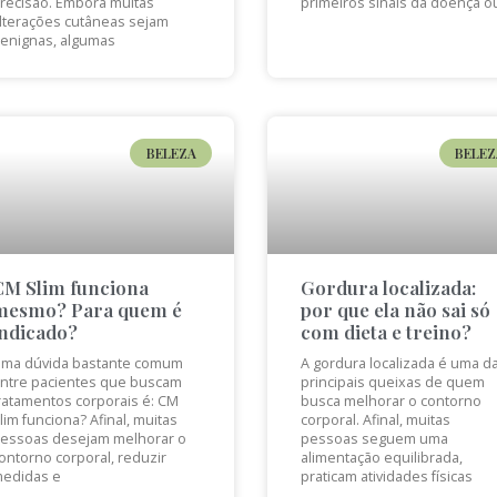
recisão. Embora muitas
primeiros sinais da doença o
lterações cutâneas sejam
enignas, algumas
BELEZA
BELEZ
CM Slim funciona
Gordura localizada:
mesmo? Para quem é
por que ela não sai só
indicado?
com dieta e treino?
ma dúvida bastante comum
A gordura localizada é uma d
ntre pacientes que buscam
principais queixas de quem
ratamentos corporais é: CM
busca melhorar o contorno
lim funciona? Afinal, muitas
corporal. Afinal, muitas
essoas desejam melhorar o
pessoas seguem uma
ontorno corporal, reduzir
alimentação equilibrada,
edidas e
praticam atividades físicas