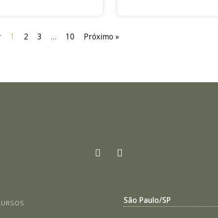
r
1
2
3
…
10
Próximo »
São Paulo/SP
CURSOS