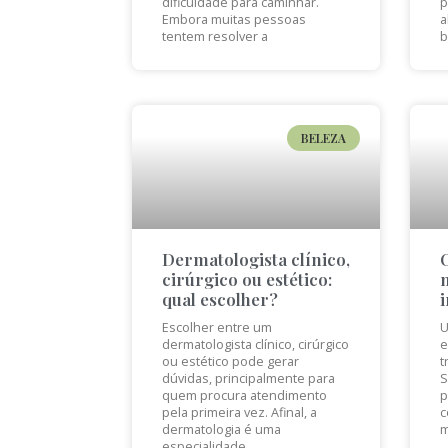
dificuldade para caminhar.
p
Embora muitas pessoas
a
tentem resolver a
b
BELEZA
Dermatologista clínico,
cirúrgico ou estético:
qual escolher?
Escolher entre um
U
dermatologista clínico, cirúrgico
e
ou estético pode gerar
t
dúvidas, principalmente para
S
quem procura atendimento
p
pela primeira vez. Afinal, a
c
dermatologia é uma
m
especialidade