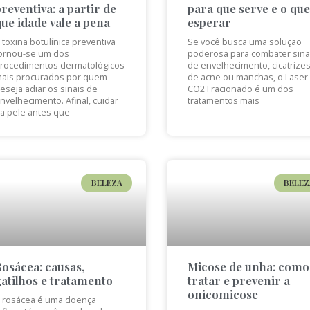
preventiva: a partir de
para que serve e o que
que idade vale a pena
esperar
 toxina botulínica preventiva
Se você busca uma solução
ornou-se um dos
poderosa para combater sina
rocedimentos dermatológicos
de envelhecimento, cicatrize
ais procurados por quem
de acne ou manchas, o Laser
eseja adiar os sinais de
CO2 Fracionado é um dos
nvelhecimento. Afinal, cuidar
tratamentos mais
a pele antes que
BELEZA
BELEZ
Rosácea: causas,
Micose de unha: como
gatilhos e tratamento
tratar e prevenir a
onicomicose
 rosácea é uma doença