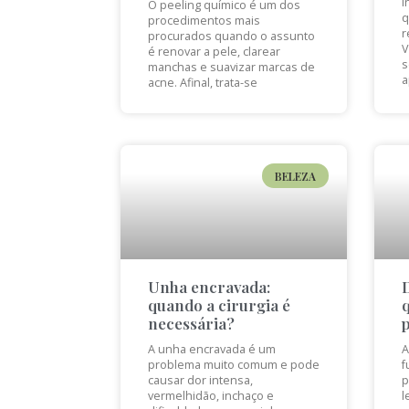
i
O peeling químico é um dos
q
procedimentos mais
r
procurados quando o assunto
V
é renovar a pele, clarear
s
manchas e suavizar marcas de
a
acne. Afinal, trata-se
BELEZA
Unha encravada:
quando a cirurgia é
necessária?
A unha encravada é um
A
problema muito comum e pode
f
causar dor intensa,
p
vermelhidão, inchaço e
l