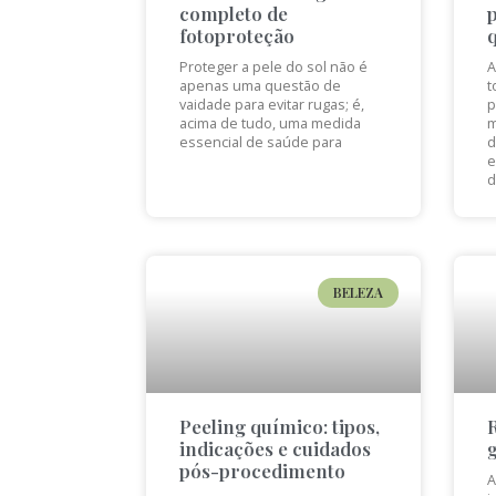
completo de
fotoproteção
Proteger a pele do sol não é
A
apenas uma questão de
t
vaidade para evitar rugas; é,
p
acima de tudo, uma medida
m
essencial de saúde para
d
e
d
BELEZA
Peeling químico: tipos,
indicações e cuidados
pós-procedimento
A