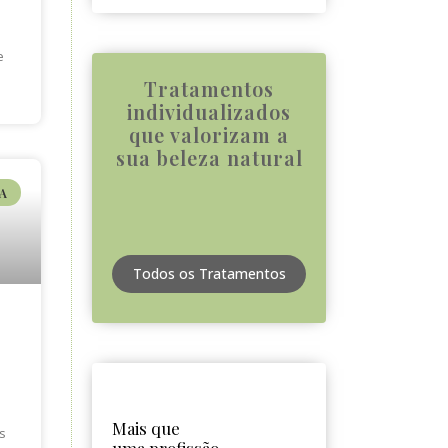
e
Tratamentos
individualizados
que valorizam a
sua beleza natural
A
Todos os Tratamentos
Mais que
s