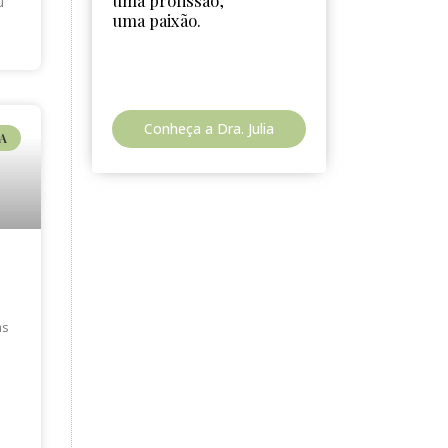
uma profissão,
u
uma paixão.
Conheça a Dra. Julia
A
as