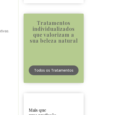
Tratamentos
individualizados
tivas.
que valorizam a
sua beleza natural
Todos os Tratamentos
Mais que