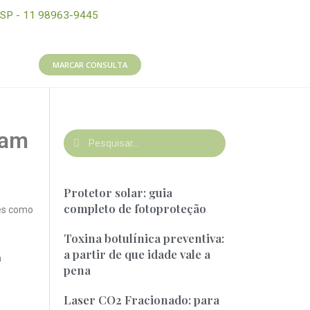
SP - 11 98963-9445
MARCAR CONSULTA
nam
Protetor solar: guia
completo de fotoproteção
res como
Toxina botulínica preventiva:
a partir de que idade vale a
a
pena
Laser CO2 Fracionado: para