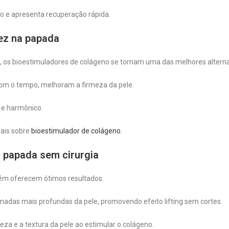
o e apresenta recuperação rápida.
dez na papada
ez, os bioestimuladores de colágeno se tornam uma das melhores alterna
com o tempo, melhoram a firmeza da pele.
o e harmônico.
mais sobre
bioestimulador de colágeno
.
a papada sem cirurgia
bém oferecem ótimos resultados.
adas mais profundas da pele, promovendo efeito lifting sem cortes.
za e a textura da pele ao estimular o colágeno.