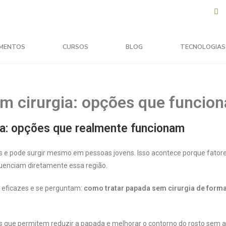
MENTOS
CURSOS
BLOG
TECNOLOGIAS
m cirurgia: opções que funcio
ia: opções que realmente funcionam
s e pode surgir mesmo em pessoas jovens. Isso acontece porque fato
fluenciam diretamente essa região.
s eficazes e se perguntam:
como tratar papada sem cirurgia de form
s que permitem reduzir a papada e melhorar o contorno do rosto sem a