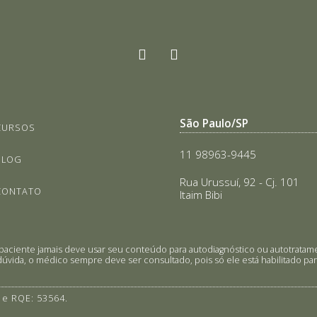
São Paulo/SP
CURSOS
11 98963-9445
BLOG
Rua Urussuí, 92 - Cj. 101
CONTATO
Itaim Bibi
 O paciente jamais deve usar seu conteúdo para autodiagnóstico ou autotra
úvida, o médico sempre deve ser consultado, pois só ele está habilitado para
 e RQE: 53564.