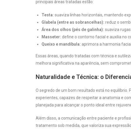
principais áreas tratadas estão:
Testa:
suaviza linhas horizontais, mantendo exp
Glabela (entre as sobrancelhas):
reduz o sembl
Área dos olhos (pés de galinha):
suaviza rugas 
Masseter:
define o contorno facial e auxilia no 
Queixo e mandíbula:
aprimora a harmonia facial 
Essas áreas, quando tratadas com técnica e sutilez
melhora significativa na aparência, sem compromet
Naturalidade e Técnica: o Diferenci
O segredo de um bom resultado está no equilíbrio. P
experientes, capazes de respeitar a anatomia e co
planejada para alcançar o ponto ideal entre rejuve
Além disso, a comunicação entre paciente e profis
tratamento sob medida, que valoriza sua expressã