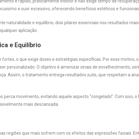
tamento é rápido, praticamente indolor e não exige tempo de recuperaç
bruxismo e suor excessivo, oferecendo benefícios estéticos e funcionais
 naturalidade e equilíbrio, dois pilares essenciais nos resultados masc
e qualquer aplicação.
ca e Equilíbrio
ortes, o que exige doses e estratégias específicas. Por esse motivo, o
ser personalizado. O objetivo é amenizar sinais de envelhecimento, se
ça. Assim, o tratamento entrega resultados sutis, que respeitam a an
 não perca movimento, evitando aquele aspecto “congelado”. Com isso,
visivelmente mais descansada.
as regiões que mais sofrem com os efeitos das expressões faciais. En