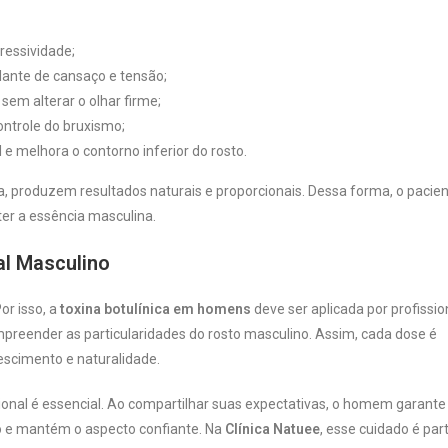
ressividade;
ante de cansaço e tensão;
sem alterar o olhar firme;
controle do bruxismo;
e melhora o contorno inferior do rosto.
a, produzem resultados naturais e proporcionais. Dessa forma, o pacie
er a essência masculina.
al Masculino
or isso, a
toxina botulínica em homens
deve ser aplicada por profissio
mpreender as particularidades do rosto masculino. Assim, cada dose é
nescimento e naturalidade.
sional é essencial. Ao compartilhar suas expectativas, o homem garant
o e mantém o aspecto confiante. Na
Clínica Natuee
, esse cuidado é par