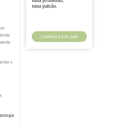
uma profissão,
uma paixão.
 se
ndendo
Conheça a Dra. Julia
 ainda
erder o
e.
atologia