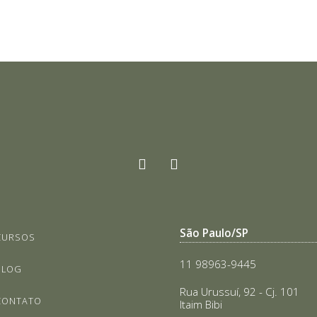
São Paulo/SP
CURSOS
11 98963-9445
BLOG
Rua Urussuí, 92 - Cj. 101
CONTATO
Itaim Bibi