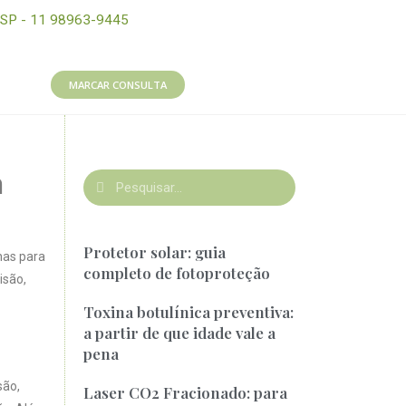
SP - 11 98963-9445
MARCAR CONSULTA
m
Protetor solar: guia
has para
completo de fotoproteção
isão,
Toxina botulínica preventiva:
a partir de que idade vale a
pena
são,
Laser CO2 Fracionado: para