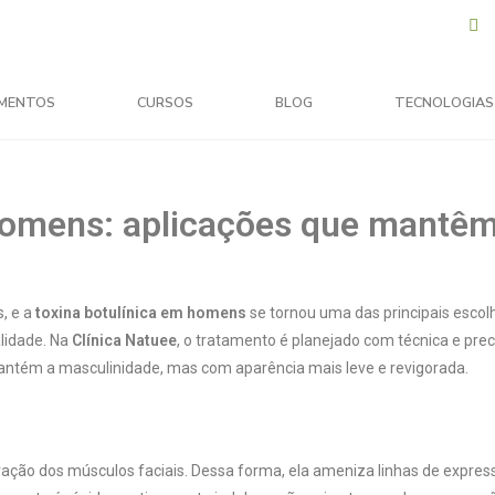
MENTOS
CURSOS
BLOG
TECNOLOGIAS
 homens: aplicações que mantê
, e a
toxina botulínica em homens
se tornou uma das principais escol
lidade. Na
Clínica Natuee
, o tratamento é planejado com técnica e prec
 mantém a masculinidade, mas com aparência mais leve e revigorada.
ração dos músculos faciais. Dessa forma, ela ameniza linhas de expres