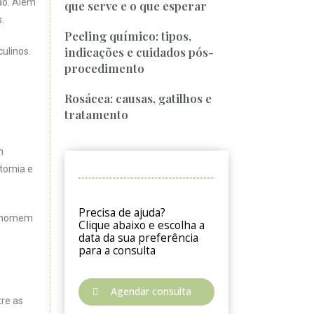
ão. Além
que serve e o que esperar
.
Peeling químico: tipos,
indicações e cuidados pós-
ulinos.
procedimento
Rosácea: causas, gatilhos e
tratamento
m
atomia e
Precisa de ajuda?
 o homem
Clique abaixo e escolha a
data da sua preferência
para a consulta
Agendar consulta
tre as