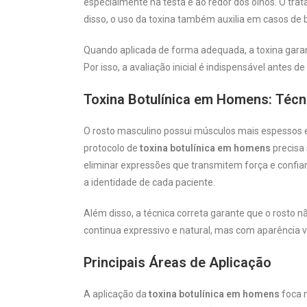
especialmente na testa e ao redor dos olhos. O tra
disso, o uso da toxina também auxilia em casos de 
Quando aplicada de forma adequada, a toxina garante
Por isso, a avaliação inicial é indispensável antes d
Toxina Botulínica em Homens: Técni
O rosto masculino possui músculos mais espessos e f
protocolo de
toxina botulínica em homens
precisa 
eliminar expressões que transmitem força e confian
a identidade de cada paciente.
Além disso, a técnica correta garante que o rosto
continua expressivo e natural, mas com aparência 
Principais Áreas de Aplicação
A aplicação da
toxina botulínica em homens
foca n