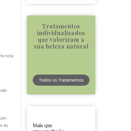
Tratamentos
individualizados
que valorizam a
sua beleza natural
nte nota
Todos os Tratamentos
nais
e um
Mais que
te do