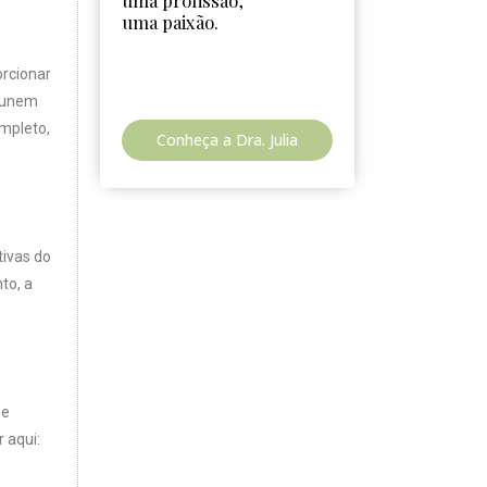
uma profissão,
uma paixão.
rcionar
e unem
ompleto,
Conheça a Dra. Julia
tivas do
to, a
 e
 aqui: