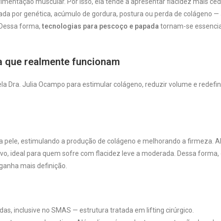
vimentação muscular. Por isso, ela tende a apresentar flacidez mais ce
da por genética, acúmulo de gordura, postura ou perda de colágeno — 
 Dessa forma,
tecnologias para pescoço e papada
tornam-se essencia
a que realmente funcionam
la Dra. Julia Ocampo para estimular colágeno, reduzir volume e redefini
 pele, estimulando a produção de colágeno e melhorando a firmeza. 
ivo, ideal para quem sofre com flacidez leve a moderada. Dessa forma,
ganha mais definição.
, inclusive no SMAS — estrutura tratada em lifting cirúrgico.