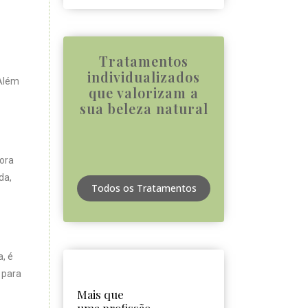
Tratamentos
individualizados
 Além
que valorizam a
sua beleza natural
ora
da,
Todos os Tratamentos
, é
 para
Mais que