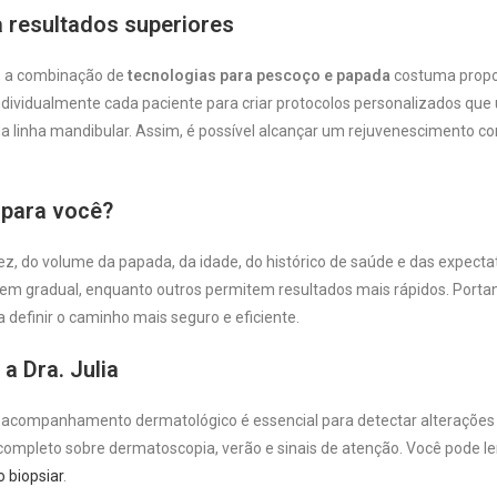
 resultados superiores
, a combinação de
tecnologias para pescoço e papada
costuma propo
 individualmente cada paciente para criar protocolos personalizados qu
 da linha mandibular. Assim, é possível alcançar um rejuvenescimento c
 para você?
z, do volume da papada, da idade, do histórico de saúde e das expecta
em gradual, enquanto outros permitem resultados mais rápidos. Portan
definir o caminho mais seguro e eficiente.
a Dra. Julia
o acompanhamento dermatológico é essencial para detectar alterações
completo sobre dermatoscopia, verão e sinais de atenção. Você pode ler
 biopsiar
.