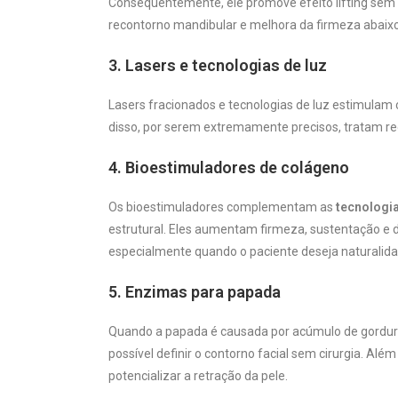
Consequentemente, ele promove efeito lifting sem 
recontorno mandibular e melhora da firmeza abaixo
3. Lasers e tecnologias de luz
Lasers fracionados e tecnologias de luz estimulam
disso, por serem extremamente precisos, tratam r
4. Bioestimuladores de colágeno
Os bioestimuladores complementam as
tecnologi
estrutural. Eles aumentam firmeza, sustentação e d
especialmente quando o paciente deseja naturalida
5. Enzimas para papada
Quando a papada é causada por acúmulo de gordura
possível definir o contorno facial sem cirurgia. Al
potencializar a retração da pele.