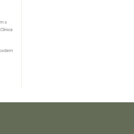
em o
Clínica
s podem