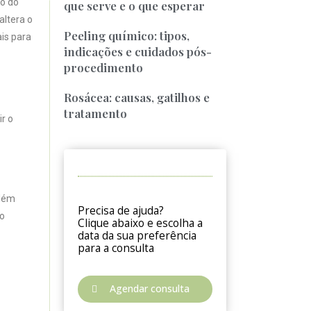
do do
que serve e o que esperar
altera o
Peeling químico: tipos,
is para
indicações e cuidados pós-
procedimento
Rosácea: causas, gatilhos e
tratamento
r o
Além
Precisa de ajuda?
 o
Clique abaixo e escolha a
data da sua preferência
para a consulta
Agendar consulta