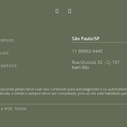
São Paulo/SP
CURSOS
11 98963-9445
BLOG
Rua Urussuí, 92 - Cj. 101
CONTATO
Itaim Bibi
 O paciente jamais deve usar seu conteúdo para autodiagnóstico ou autotra
úvida, o médico sempre deve ser consultado, pois só ele está habilitado para
 e RQE: 53564.