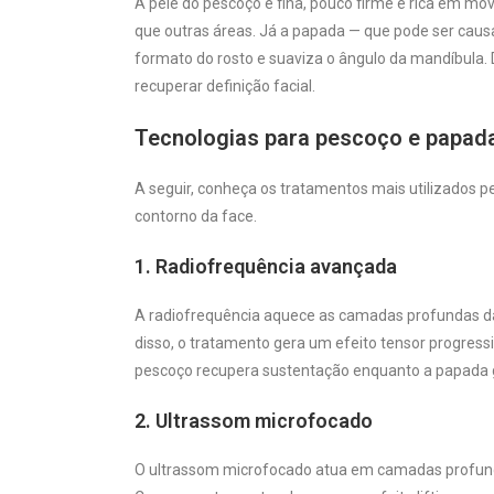
A pele do pescoço é fina, pouco firme e rica em mo
que outras áreas. Já a papada — que pode ser causa
formato do rosto e suaviza o ângulo da mandíbula.
recuperar definição facial.
Tecnologias para pescoço e papad
A seguir, conheça os tratamentos mais utilizados pe
contorno da face.
1. Radiofrequência avançada
A radiofrequência aquece as camadas profundas da
disso, o tratamento gera um efeito tensor progress
pescoço recupera sustentação enquanto a papada 
2. Ultrassom microfocado
O ultrassom microfocado atua em camadas profundas