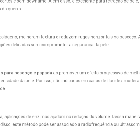
cortes e sem downtime. Além disso, é excelente para retração de pele,
 do queixo.
 colágeno, melhoram textura e reduzem rugas horizontais no pescoço.
egiões delicadas sem comprometer a segurança da pele.
as para pescoço e papada
ao promover um efeito progressivo de melh
ensidade da pele. Por isso, são indicados em casos de flacidez modera
de.
, aplicações de enzimas ajudam na redução do volume. Dessa maneira
ém disso, este método pode ser associado a radiofrequência ou ultrassom