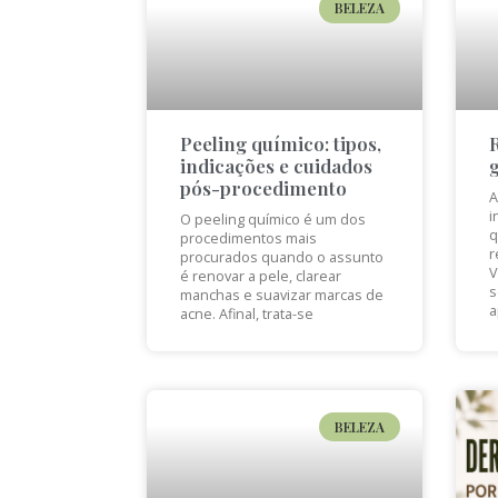
BELEZA
Peeling químico: tipos,
indicações e cuidados
pós-procedimento
A
i
O peeling químico é um dos
q
procedimentos mais
r
procurados quando o assunto
V
é renovar a pele, clarear
s
manchas e suavizar marcas de
a
acne. Afinal, trata-se
BELEZA