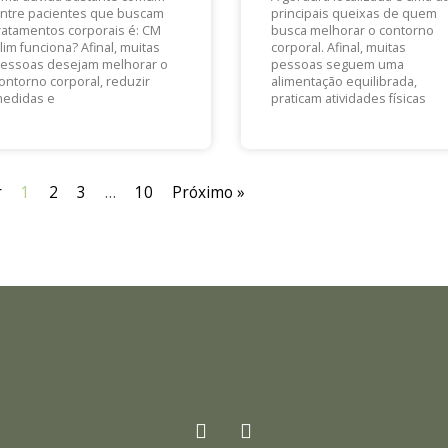
ntre pacientes que buscam
principais queixas de quem
ratamentos corporais é: CM
busca melhorar o contorno
lim funciona? Afinal, muitas
corporal. Afinal, muitas
essoas desejam melhorar o
pessoas seguem uma
ontorno corporal, reduzir
alimentação equilibrada,
edidas e
praticam atividades físicas
r
1
2
3
…
10
Próximo »