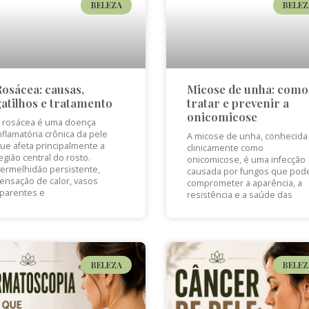
BELEZA
BELEZ
Rosácea: causas,
Micose de unha: como
gatilhos e tratamento
tratar e prevenir a
onicomicose
 rosácea é uma doença
nflamatória crônica da pele
A micose de unha, conhecida
ue afeta principalmente a
clinicamente como
egião central do rosto.
onicomicose, é uma infecção
ermelhidão persistente,
causada por fungos que pod
ensação de calor, vasos
comprometer a aparência, a
parentes e
resistência e a saúde das
BELEZA
BELEZ