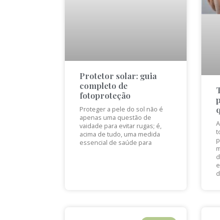
Protetor solar: guia
completo de
fotoproteção
Proteger a pele do sol não é
apenas uma questão de
A
vaidade para evitar rugas; é,
t
acima de tudo, uma medida
p
essencial de saúde para
m
d
e
d