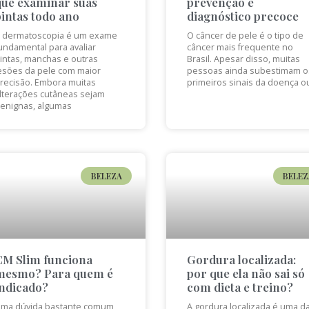
que examinar suas
prevenção e
pintas todo ano
diagnóstico precoce
 dermatoscopia é um exame
O câncer de pele é o tipo de
undamental para avaliar
câncer mais frequente no
intas, manchas e outras
Brasil. Apesar disso, muitas
esões da pele com maior
pessoas ainda subestimam o
recisão. Embora muitas
primeiros sinais da doença o
lterações cutâneas sejam
enignas, algumas
BELEZA
BELEZ
CM Slim funciona
Gordura localizada:
mesmo? Para quem é
por que ela não sai só
indicado?
com dieta e treino?
ma dúvida bastante comum
A gordura localizada é uma d