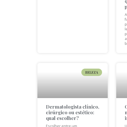
A
f
p
l
p
a
b
BELEZA
Dermatologista clínico,
cirúrgico ou estético:
qual escolher?
Escolher entre um
U