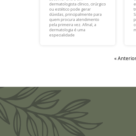
dermatologista clínico, cirúrgico
e
ou estético pode gerar
t
dúvidas, principalmente para
S
quem procura atendimento
p
pela primeira vez. Afinal, a
c
dermatologia é uma
m
especialidade
« Anterio