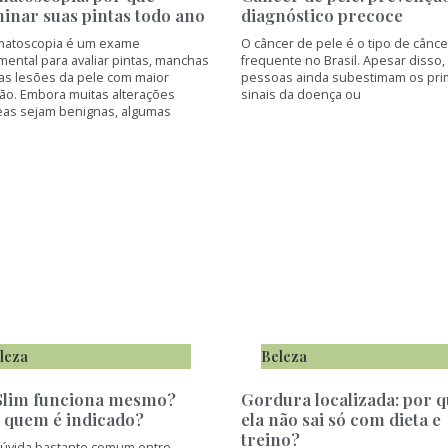
inar suas pintas todo ano
diagnóstico precoce
matoscopia é um exame
O câncer de pele é o tipo de cânce
ental para avaliar pintas, manchas
frequente no Brasil. Apesar disso,
ras lesões da pele com maior
pessoas ainda subestimam os pri
são. Embora muitas alterações
sinais da doença ou
eas sejam benignas, algumas
leza
Beleza
lim funciona mesmo?
Gordura localizada: por 
 quem é indicado?
ela não sai só com dieta e
treino?
úvida bastante comum entre