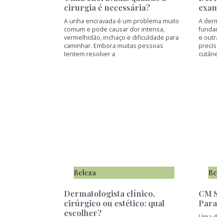
cirurgia é necessária?
exam
A unha encravada é um problema muito
A der
comum e pode causar dor intensa,
fundam
vermelhidão, inchaço e dificuldade para
e out
caminhar. Embora muitas pessoas
preci
tentem resolver a
cutân
Beleza
Be
Dermatologista clínico,
CM S
cirúrgico ou estético: qual
Para
escolher?
Uma d