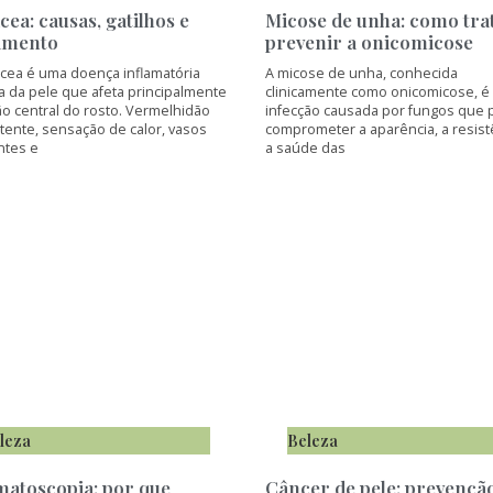
cea: causas, gatilhos e
Micose de unha: como tra
amento
prevenir a onicomicose
ácea é uma doença inflamatória
A micose de unha, conhecida
a da pele que afeta principalmente
clinicamente como onicomicose, 
ão central do rosto. Vermelhidão
infecção causada por fungos que
tente, sensação de calor, vasos
comprometer a aparência, a resist
ntes e
a saúde das
leza
Beleza
atoscopia: por que
Câncer de pele: prevençã