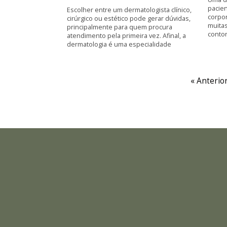
pacie
Escolher entre um dermatologista clínico,
corpor
cirúrgico ou estético pode gerar dúvidas,
muita
principalmente para quem procura
contor
atendimento pela primeira vez. Afinal, a
dermatologia é uma especialidade
« Anterio