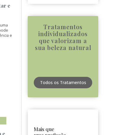
tar e
é uma
Tratamentos
 pode
individualizados
ência e
que valorizam a
sua beleza natural
Todos os Tratamentos
Mais que
o e