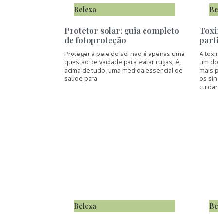
Beleza
Be
Protetor solar: guia completo
Toxi
de fotoproteção
part
Proteger a pele do sol não é apenas uma
A toxi
questão de vaidade para evitar rugas; é,
um do
acima de tudo, uma medida essencial de
mais 
saúde para
os sin
cuidar
Beleza
Be