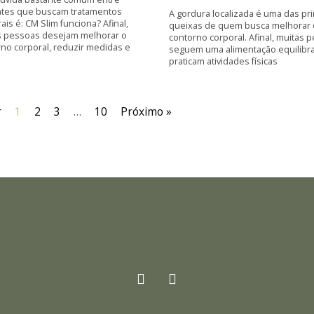
ntes que buscam tratamentos
A gordura localizada é uma das pri
ais é: CM Slim funciona? Afinal,
queixas de quem busca melhorar 
s pessoas desejam melhorar o
contorno corporal. Afinal, muitas 
no corporal, reduzir medidas e
seguem uma alimentação equilibr
praticam atividades físicas
r
1
2
3
…
10
Próximo »