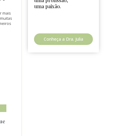
uma profissão,
uma paixão.
r mais
 muitas
meiros
Conheça a Dra. Julia
que