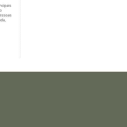
ncipais
o
pessoas
ada,