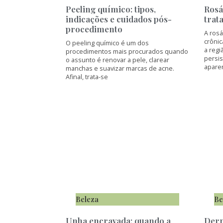
Peeling químico: tipos,
Rosá
indicações e cuidados pós-
trat
procedimento
A ros
crônic
O peeling químico é um dos
a regi
procedimentos mais procurados quando
persis
o assunto é renovar a pele, clarear
apare
manchas e suavizar marcas de acne.
Afinal, trata-se
Beleza
Be
Unha encravada: quando a
Derm