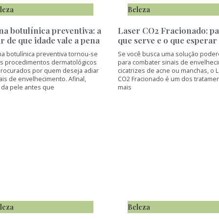
leza
Beleza
na botulínica preventiva: a
Laser CO2 Fracionado: p
ir de que idade vale a pena
que serve e o que esperar
na botulínica preventiva tornou-se
Se você busca uma solução poder
s procedimentos dermatológicos
para combater sinais de envelhec
procurados por quem deseja adiar
cicatrizes de acne ou manchas, o 
ais de envelhecimento. Afinal,
CO2 Fracionado é um dos tratame
 da pele antes que
mais
leza
Beleza