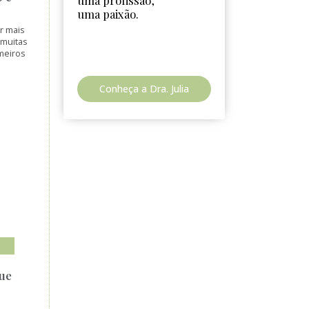
uma profissão,
uma paixão.
r mais
 muitas
meiros
Conheça a Dra. Julia
que