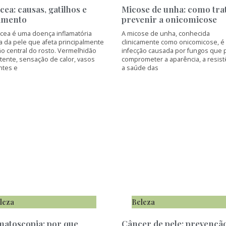
cea: causas, gatilhos e
Micose de unha: como tra
amento
prevenir a onicomicose
ácea é uma doença inflamatória
A micose de unha, conhecida
a da pele que afeta principalmente
clinicamente como onicomicose, 
ão central do rosto. Vermelhidão
infecção causada por fungos que
tente, sensação de calor, vasos
comprometer a aparência, a resist
ntes e
a saúde das
leza
Beleza
atoscopia: por que
Câncer de pele: prevençã