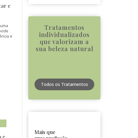
tar e
é uma
Tratamentos
 pode
individualizados
ência e
que valorizam a
sua beleza natural
Todos os Tratamentos
Mais que
o e