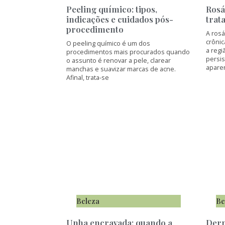
Peeling químico: tipos,
Rosá
indicações e cuidados pós-
trat
procedimento
A ros
crônic
O peeling químico é um dos
a regi
procedimentos mais procurados quando
persis
o assunto é renovar a pele, clarear
apare
manchas e suavizar marcas de acne.
Afinal, trata-se
Beleza
Be
Unha encravada: quando a
Derm