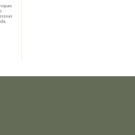
ncipais
o
pessoas
ada,