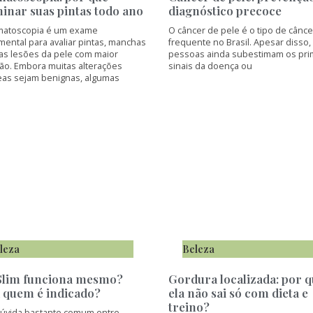
inar suas pintas todo ano
diagnóstico precoce
matoscopia é um exame
O câncer de pele é o tipo de cânce
ental para avaliar pintas, manchas
frequente no Brasil. Apesar disso,
ras lesões da pele com maior
pessoas ainda subestimam os pri
são. Embora muitas alterações
sinais da doença ou
eas sejam benignas, algumas
leza
Beleza
lim funciona mesmo?
Gordura localizada: por 
 quem é indicado?
ela não sai só com dieta e
treino?
úvida bastante comum entre