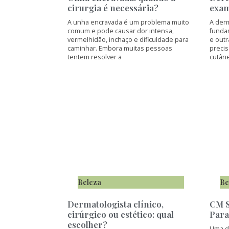
cirurgia é necessária?
exam
A unha encravada é um problema muito
A der
comum e pode causar dor intensa,
fundam
vermelhidão, inchaço e dificuldade para
e out
caminhar. Embora muitas pessoas
preci
tentem resolver a
cutân
Beleza
Be
Dermatologista clínico,
CM S
cirúrgico ou estético: qual
Para
escolher?
Uma d