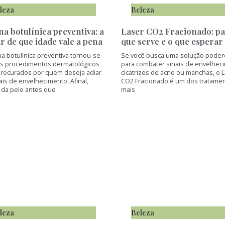
leza
Beleza
na botulínica preventiva: a
Laser CO2 Fracionado: p
ir de que idade vale a pena
que serve e o que esperar
na botulínica preventiva tornou-se
Se você busca uma solução poder
s procedimentos dermatológicos
para combater sinais de envelhec
procurados por quem deseja adiar
cicatrizes de acne ou manchas, o 
ais de envelhecimento. Afinal,
CO2 Fracionado é um dos tratame
 da pele antes que
mais
leza
Beleza