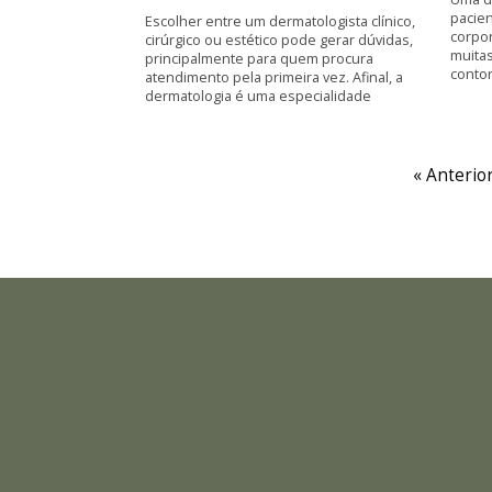
pacie
Escolher entre um dermatologista clínico,
corpor
cirúrgico ou estético pode gerar dúvidas,
muita
principalmente para quem procura
contor
atendimento pela primeira vez. Afinal, a
dermatologia é uma especialidade
« Anterio