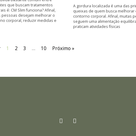
ntes que buscam tratamentos
A gordura localizada é uma das pri
ais é: CM Slim funciona? Afinal,
queixas de quem busca melhorar 
s pessoas desejam melhorar o
contorno corporal. Afinal, muitas 
no corporal, reduzir medidas e
seguem uma alimentação equilibr
praticam atividades físicas
r
1
2
3
…
10
Próximo »