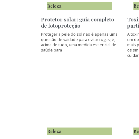
Beleza
Be
Protetor solar: guia completo
Toxi
de fotoproteção
part
Proteger a pele do sol não é apenas uma
A toxi
questão de vaidade para evitar rugas; é,
um do
acima de tudo, uma medida essencial de
mais 
saúde para
os sin
cuidar
Beleza
Be