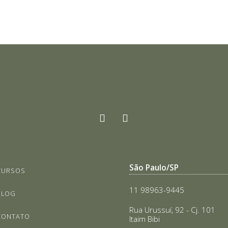
São Paulo/SP
CURSOS
11 98963-9445
BLOG
Rua Urussuí, 92 - Cj. 101
CONTATO
Itaim Bibi