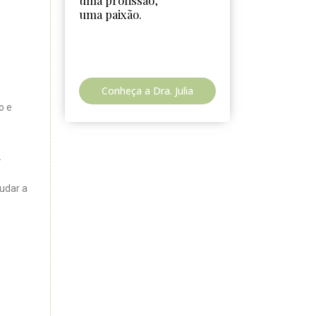
uma profissão,
uma paixão.
Conheça a Dra. Julia
o e
.
judar a