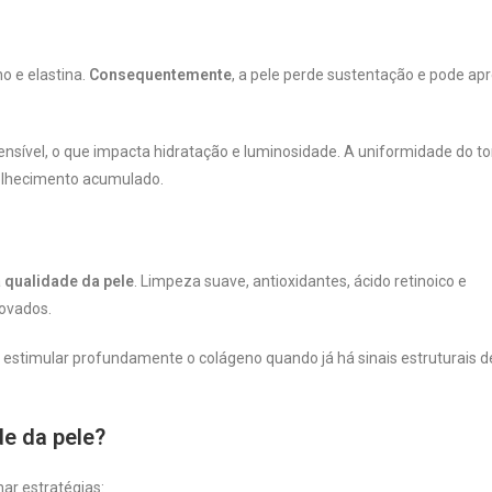
o e elastina.
Consequentemente
, a pele perde sustentação e pode ap
 sensível, o que impacta hidratação e luminosidade. A uniformidade do t
elhecimento acumulado.
a
qualidade da pele
. Limpeza suave, antioxidantes, ácido retinoico e
rovados.
estimular profundamente o colágeno quando já há sinais estruturais d
de da pele?
ar estratégias: