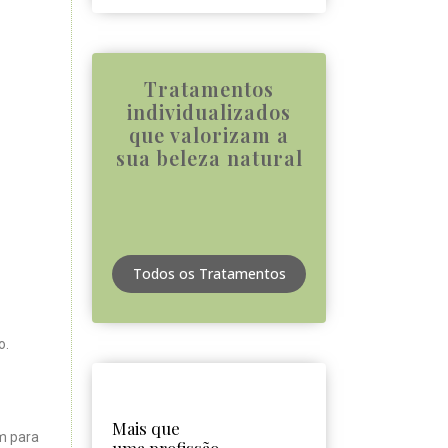
Tratamentos
individualizados
que valorizam a
sua beleza natural
Todos os Tratamentos
o.
Mais que
em para