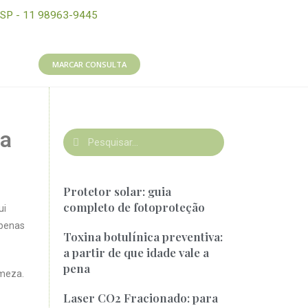
SP - 11 98963-9445
MARCAR CONSULTA
ra
Protetor solar: guia
completo de fotoproteção
ui
apenas
Toxina botulínica preventiva:
a partir de que idade vale a
pena
rmeza.
Laser CO2 Fracionado: para