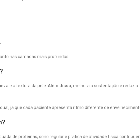
r
 quanto nas camadas mais profundas.
?
eza e a textura da pele.
Além disso
, melhora a sustentação e reduz a
vidual, já que cada paciente apresenta ritmo diferente de envelheciment
m?
uada de proteínas, sono regular e prática de atividade física contribu