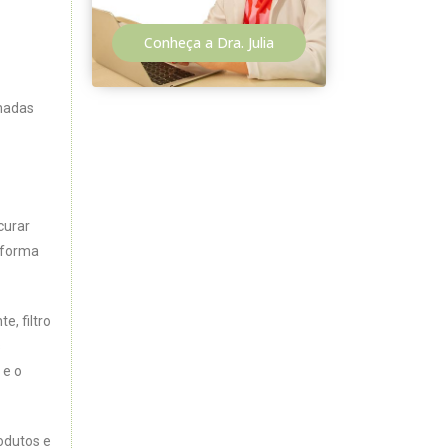
Conheça a Dra. Julia
rmadas
curar
e forma
, filtro
s
 e o
odutos e