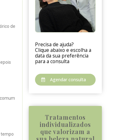
órico de
Precisa de ajuda?
Clique abaixo e escolha a
data da sua preferência
para a consulta
depois
Agendar consulta
é comum
Tratamentos
individualizados
que valorizam a
o tempo
sua beleza natural