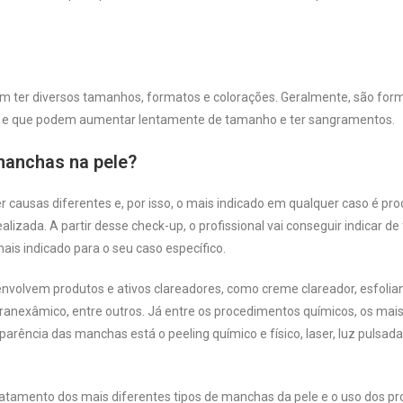
em ter diversos tamanhos, formatos e colorações. Geralmente, são fo
l e que podem aumentar lentamente de tamanho e ter sangramentos.
manchas na pele?
causas diferentes e, por isso, o mais indicado em qualquer caso é pro
lizada. A partir desse check-up, o profissional vai conseguir indicar d
mais indicado para o seu caso específico.
nvolvem produtos e ativos clareadores, como creme clareador, esfoliante
 tranexâmico, entre outros. Já entre os procedimentos químicos, os mai
ência das manchas está o peeling químico e físico, laser, luz pulsada
atamento dos mais diferentes tipos de manchas da pele e o uso dos pr