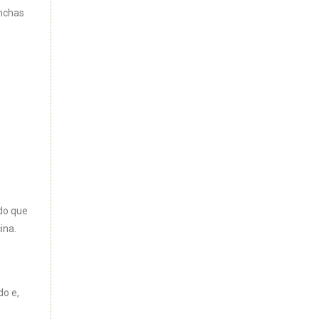
nchas
s
do que
cina.
do e,