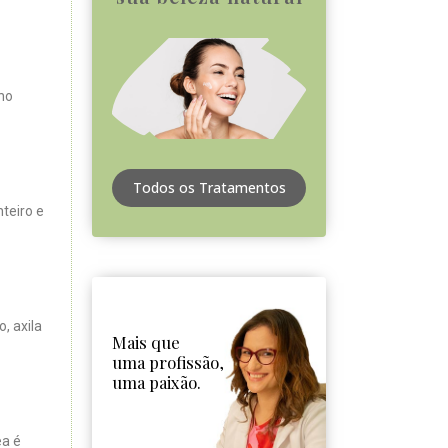
no
Todos os Tratamentos
teiro e
, axila
Mais que
uma profissão,
uma paixão.
ea é