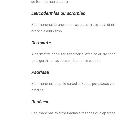
se torna amarronzada.
Leucodermias ou acromias
São manchas brancas que aparecem devido a diminu
branco e albinismo.
Dermatite
A dermatite pode ser seborreica, atópica ou de co
que, geralmente, causam bastante coceira.
Psoríase
São manchas de pele caracterizadas por placas ver
e virilha.
Rosácea
São manchas avermelhadas e rosadas que aparecem n