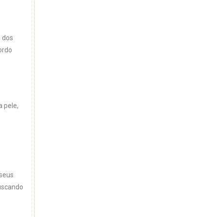
s dos
ordo
 pele,
 seus
buscando