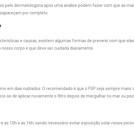
s pelo dermatologista após uma análise podem fazer com que as ma
esapareçam por completo.
?
terísticas e causas, existem algumas formas de prevenir com que ela
 nosso corpo e que deve ser cuidada diariamente.
mesmo em dias nublados. O recomendado é que o FSP seja sempre maior 
bre-se de aplicar novamente o filtro depois de mergulhar no mar ou pis
re as 10h e as 16h, sendo necessário evitar exposição solar nesse perío