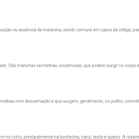
ição ou ausência de melanina, sendo comuns em casos de vitiligo, pa
ntato. São manchas vermelhas, escamosas, que podem surgir no corpo in
melhas com descamação e que surgem, geralmente, no joelho, cotovelo
o rosto, principalmente na bochecha, nariz, testa e queixo. A rosác