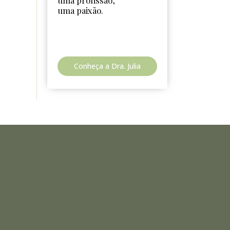
uma profissão,
uma paixão.
Conheça a Dra. Julia