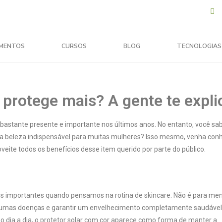
MENTOS
CURSOS
BLOG
TECNOLOGIAS
 protege mais? A gente te expli
astante presente e importante nos últimos anos. No entanto, você sab
hada beleza indispensável para muitas mulheres? Isso mesmo, venha con
veite todos os benefícios desse item querido por parte do público.
mais importantes quando pensamos na rotina de skincare. Não é para me
algumas doenças e garantir um envelhecimento completamente saudável
o dia a dia, o protetor solar com cor aparece como forma de manter a