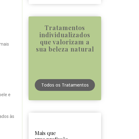
Tratamentos
individualizados
que valorizam a
 mais
sua beleza natural
Todos os Tratamentos
pele e
hados às
Mais que
.