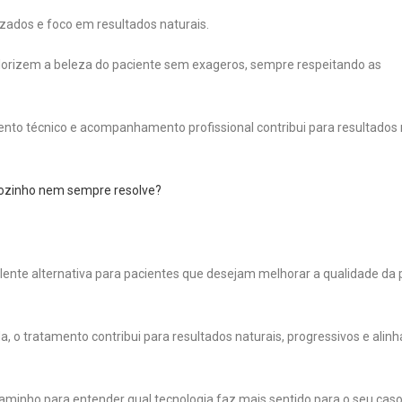
izados e foco em resultados naturais.
valorizem a beleza do paciente sem exageros, sempre respeitando as
mento técnico e acompanhamento profissional contribui para resultados
 sozinho nem sempre resolve?
ente alternativa para pacientes que desejam melhorar a qualidade da 
, o tratamento contribui para resultados naturais, progressivos e alin
aminho para entender qual tecnologia faz mais sentido para o seu caso