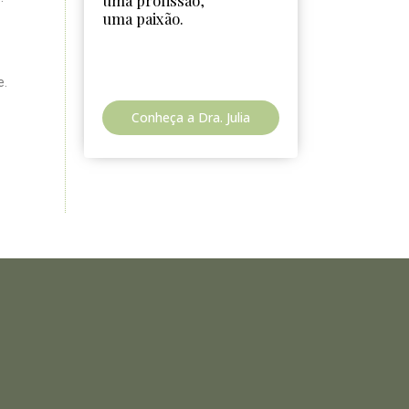
uma profissão,
uma paixão.
e.
Conheça a Dra. Julia