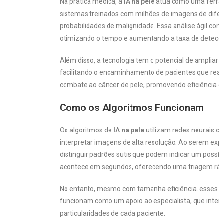
Na prática médica, a
IA na pele
atua como uma ferra
sistemas treinados com milhões de imagens de difer
probabilidades de malignidade. Essa análise ágil c
otimizando o tempo e aumentando a taxa de detec
Além disso, a tecnologia tem o potencial de amplia
facilitando o encaminhamento de pacientes que rea
combate ao câncer de pele, promovendo eficiência 
Como os Algoritmos Funcionam
Os algoritmos de
IA na pele
utilizam redes neurais 
interpretar imagens de alta resolução. Ao serem ex
distinguir padrões sutis que podem indicar um poss
acontece em segundos, oferecendo uma triagem ráp
No entanto, mesmo com tamanha eficiência, esses s
funcionam como um apoio ao especialista, que interp
particularidades de cada paciente.