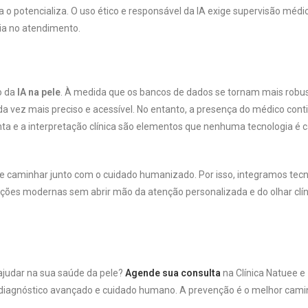
la o potencializa. O uso ético e responsável da IA exige supervisão médi
ia no atendimento.
o da
IA na pele
. À medida que os bancos de dados se tornam mais robu
da vez mais preciso e acessível. No entanto, a presença do médico cont
nta e a interpretação clínica são elementos que nenhuma tecnologia é 
e caminhar junto com o cuidado humanizado. Por isso, integramos tecn
ões modernas sem abrir mão da atenção personalizada e do olhar clín
ajudar na sua saúde da pele?
Agende sua consulta
na Clínica Natuee e
diagnóstico avançado e cuidado humano. A prevenção é o melhor cami