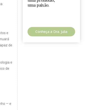
uma profissão,
ca
uma paixão.
Conheça a Dra. Julia
stos e
inuará
capaz de
ologia e
ico de
nho — e