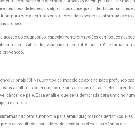
menta de suporte que aprimora o processo de diagnóstico. Por meio 
entes tipos de lesões, os algoritmos conseguem identificar padrões e 
ontribui para que o dermatologista tome decisões mais informadas e ass
ção precoce.
r o acesso ao diagnóstico, especialmente em regiões com poucos especi
lmente necessitam de avaliação presencial. Assim, a IA se torna uma a
e prevenção.
convolucionais (CNNs), um tipo de modelo de aprendizado profundo ca
postos a milhares de exemplos de pintas, sinais e lesões, eles aprende
ível câncer de pele. Essa análise, que seria demorada para um olho hu
ida e precisa.
istemas não têm autonomia para emitir diagnósticos definitivos. Eles
reta os resultados considerando o histórico clínico, os hábitos e as