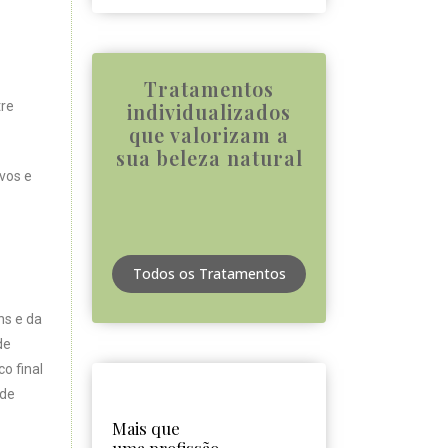
Tratamentos
tre
individualizados
que valorizam a
sua beleza natural
vos e
Todos os Tratamentos
ns e da
de
o final
 de
Mais que