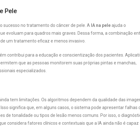
e Pele
 o sucesso no tratamento do câncer de pele. A
IA na pele
ajuda o
s que evoluam para quadros mais graves. Dessa forma, a combinação en
 de um tratamento eficaz e menos invasivo.
ém contribui para a educação e conscientização dos pacientes. Aplicati
permitem que as pessoas monitorem suas próprias pintas e manchas,
sionais especializados.
inda tem limitações. Os algoritmos dependem da qualidade das image
sso significa que, em alguns casos, o sistema pode apresentar falhas 
s de tonalidade ou tipos de lesão menos comuns. Por isso, o diagnóstic
ue considera fatores clínicos e contextuais que a IA ainda não é capaz