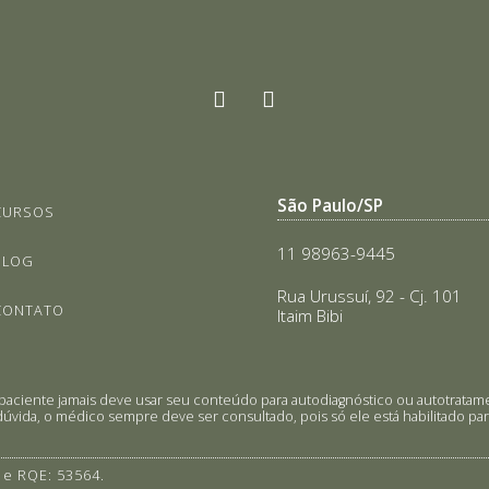
São Paulo/SP
CURSOS
11 98963-9445
BLOG
Rua Urussuí, 92 - Cj. 101
CONTATO
Itaim Bibi
 O paciente jamais deve usar seu conteúdo para autodiagnóstico ou autotra
úvida, o médico sempre deve ser consultado, pois só ele está habilitado para
 e RQE: 53564.