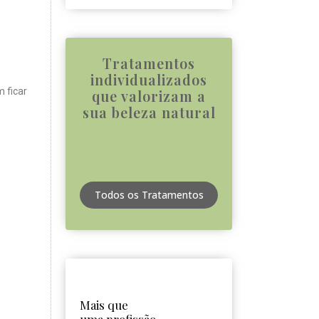
Tratamentos
individualizados
 ficar
que valorizam a
sua beleza natural
Todos os Tratamentos
Mais que