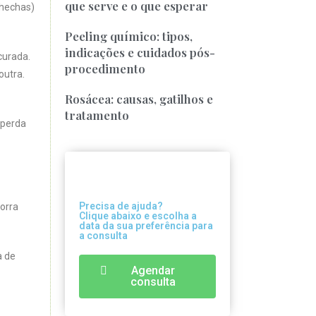
que serve e o que esperar
chechas)
Peeling químico: tipos,
indicações e cuidados pós-
curada.
procedimento
outra.
Rosácea: causas, gatilhos e
tratamento
 perda
Precisa de ajuda?
orra
Clique abaixo e escolha a
data da sua preferência para
a consulta
a de
Agendar
consulta