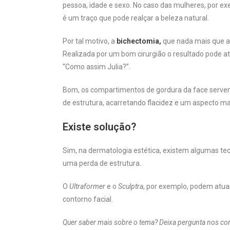
pessoa, idade e sexo. No caso das mulheres, por ex
é um traço que pode realçar a beleza natural.
Por tal motivo, a
bichectomia,
que nada mais que a 
Realizada por um bom cirurgião o resultado pode até
“Como assim Julia?”.
Bom, os compartimentos de gordura da face servem 
de estrutura, acarretando flacidez e um aspecto ma
Existe solução?
Sim, na dermatologia estética, existem algumas te
uma perda de estrutura.
O
Ultraformer
e o
Sculptra
, por exemplo, podem atuar
contorno facial.
Quer saber mais sobre o tema? Deixa pergunta nos co