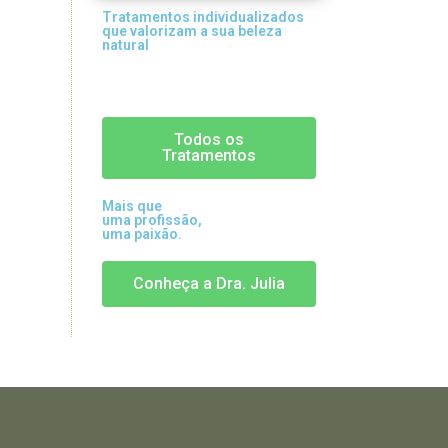
Tratamentos individualizados
que valorizam a sua beleza
natural
Todos os
Tratamentos
Mais que
uma profissão,
uma paixão.
Conheça a Dra. Julia