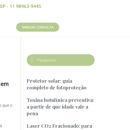
SP - 11 98963-9445
MARCAR CONSULTA
Protetor solar: guia
 sem
completo de fotoproteção
Toxina botulínica preventiva:
o que o
a partir de que idade vale a
pena
Laser CO2 Fracionado: para
 a