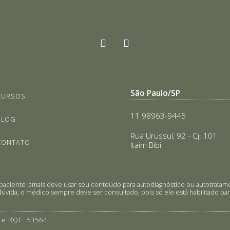
São Paulo/SP
CURSOS
11 98963-9445
BLOG
Rua Urussuí, 92 - Cj. 101
CONTATO
Itaim Bibi
 O paciente jamais deve usar seu conteúdo para autodiagnóstico ou autotra
úvida, o médico sempre deve ser consultado, pois só ele está habilitado para
 e RQE: 53564.