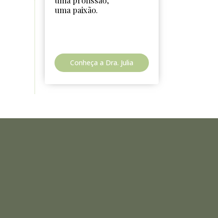
uma profissão,
uma paixão.
Conheça a Dra. Julia