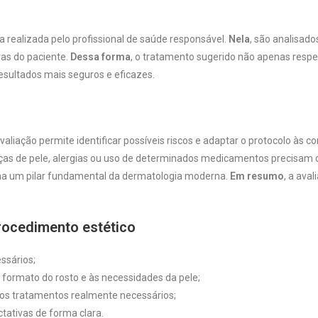
 realizada pelo profissional de saúde responsável.
Nela
, são analisado
ivas do paciente.
Dessa forma
, o tratamento sugerido não apenas respe
esultados mais seguros e eficazes.
aliação permite identificar possíveis riscos e adaptar o protocolo às c
ças de pele, alergias ou uso de determinados medicamentos precisam 
rna um pilar fundamental da dermatologia moderna.
Em resumo
, a aval
rocedimento estético
ssários;
 formato do rosto e às necessidades da pele;
os tratamentos realmente necessários;
tativas de forma clara.