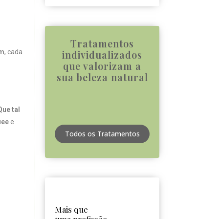
Tratamentos
im
, cada
individualizados
que valorizam a
sua beleza natural
Que tal
uee
e
Todos os Tratamentos
Mais que