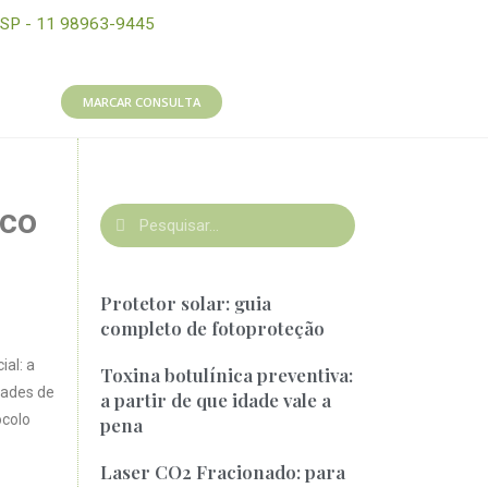
SP - 11 98963-9445
MARCAR CONSULTA
ico
Protetor solar: guia
completo de fotoproteção
al: a
Toxina botulínica preventiva:
dades de
a partir de que idade vale a
ocolo
pena
Laser CO2 Fracionado: para