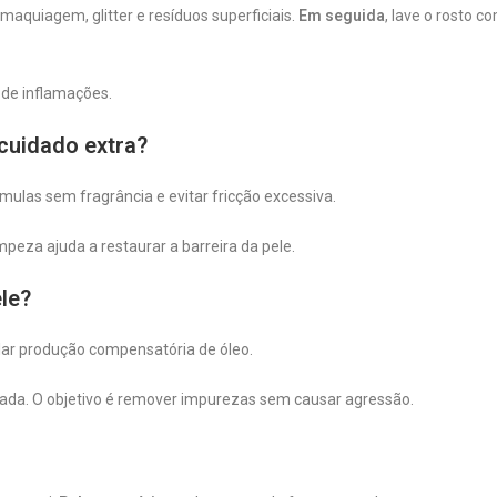
aquiagem, glitter e resíduos superficiais.
Em seguida
, lave o rosto c
e de inflamações.
cuidado extra?
mulas sem fragrância e evitar fricção excessiva.
mpeza ajuda a restaurar a barreira da pele.
le?
lar produção compensatória de óleo.
ibrada. O objetivo é remover impurezas sem causar agressão.