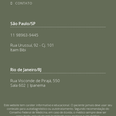
CONTATO
São Paulo/SP
11 98963-9445
Rua Urussuí, 92 - Cj. 101
Itaim Bibi
Rio de Janeiro/RJ
Rua Visconde de Pirajá, 550
Sala 602 | Ipanema
Este website tem caráter informativo e educacional. O paciente jamais deve usar seu
conteúdo para autodiagnóstico ou autotratamento. Segundo recomendação do
Conselho Federal de Medicina, em caso de dúvida, o médico sempre deve ser
consultado, pois só ele está habilitado para praticar o ato médico.