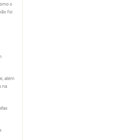
como o
não foi
m
e, além
s na
 Mas
s.