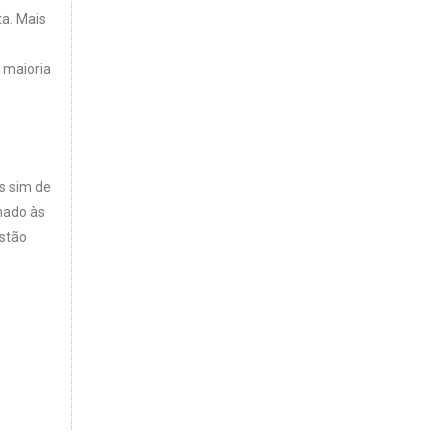
ta. Mais
 maioria
s sim de
hado às
estão