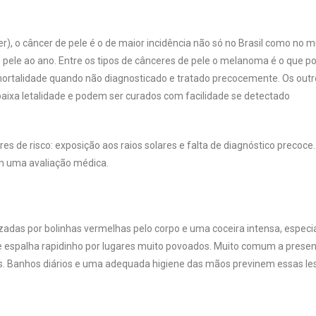
r), o câncer de pele é o de maior incidência não só no Brasil como no 
 pele ao ano. Entre os tipos de cânceres de pele o melanoma é o que po
mortalidade quando não diagnosticado e tratado precocemente. Os outr
 baixa letalidade e podem ser curados com facilidade se detectado
 de risco: exposição aos raios solares e falta de diagnóstico precoce.
em uma avaliação médica.
izadas por bolinhas vermelhas pelo corpo e uma coceira intensa, espec
e espalha rapidinho por lugares muito povoados. Muito comum a prese
s. Banhos diários e uma adequada higiene das mãos previnem essas le