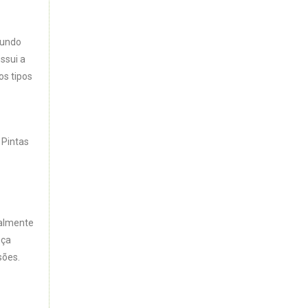
mundo
ssui a
os tipos
 Pintas
ialmente
nça
sões.