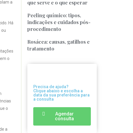
que serve e o que esperar
rolam a
Peeling químico: tipos,
indicações e cuidados pós-
ido. Há
procedimento
o ou
Rosácea: causas, gatilhos e
tratamento
itações
vem o
Precisa de ajuda?
Clique abaixo e escolha a
m
data da sua preferência para
a consulta
ências
que o
Agendar
consulta
de a