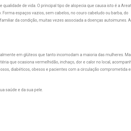
ualidade de vida. O principal tipo de alopecia que causa isto é a Area
 Forma espaços vazios, sem cabelos, no couro cabeludo ou barba, do
familiar da condição, muitas vezes associada a doenças autoimunes. A
cipalmente em glúteos que tanto incomodam a maioria das mulheres. Ma
ria que ocasiona vermelhidão, inchaço, dor e calor no local, acompan
 Idosos, diabéticos, obesos e pacientes com a circulação comprometida 
ua saúde e da sua pele.