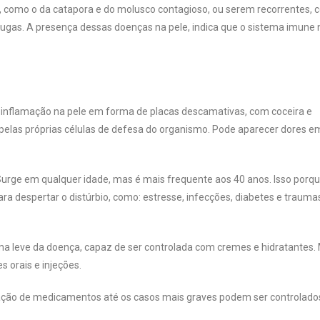
, como o da catapora e do molusco contagioso, ou serem recorrentes, 
ugas. A presença dessas doenças na pele, indica que o sistema imune 
A inflamação na pele em forma de placas descamativas, com coceira e
pelas próprias células de defesa do organismo. Pode aparecer dores e
rge em qualquer idade, mas é mais frequente aos 40 anos. Isso porqu
ara despertar o distúrbio, como: estresse, infecções, diabetes e trauma
ma leve da doença, capaz de ser controlada com cremes e hidratantes.
 orais e injeções.
ação de medicamentos até os casos mais graves podem ser controlado