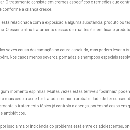
ntar. O tratamento consiste em cremes específicos e remédios que cont
e conforme a criança cresce.
 está relacionada com a exposição a alguma substância, produto ou tec
ho. O essencial no tratamento dessas dermatites é identificar o produt
 das vezes causa descamação no couro cabeludo, mas podem levar a irr
mbém. Nos casos menos severos, pomadas e shampoos especiais resol
lgum momento espinhas. Muitas vezes estas terríveis “bolinhas” pode
nto mais cedo a acne for tratada, menor a probabilidade de ter consequ
omente o tratamento tópico já controla a doença, porém há casos em 
 antibióticos.
or isso a maior incidência do problema está entre os adolescentes, on