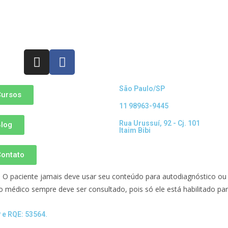
São Paulo/SP
Cursos
11 98963-9445
Rua Urussuí, 92 - Cj. 101
log
Itaim Bibi
ontato
al. O paciente jamais deve usar seu conteúdo para autodiagnóstico
 médico sempre deve ser consultado, pois só ele está habilitado par
 e RQE: 53564.