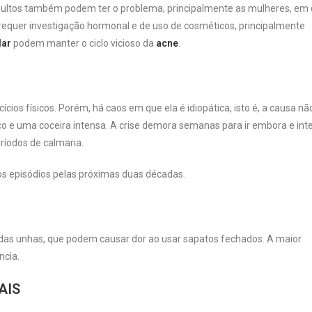
adultos também podem ter o problema, principalmente as mulheres, em 
 requer investigação hormonal e de uso de cosméticos, principalmente
lar
podem manter o ciclo vicioso da
acne
.
ícios físicos. Porém, há caos em que ela é idiopática, isto é, a causa n
ço e uma coceira intensa. A crise demora semanas para ir embora e int
ríodos de calmaria.
vos episódios pelas próximas duas décadas.
as unhas, que podem causar dor ao usar sapatos fechados. A maior
ncia.
AIS